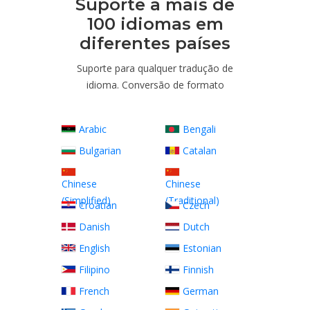
Suporte a mais de
100 idiomas em
diferentes países
Suporte para qualquer tradução de
idioma. Conversão de formato
Arabic
Bengali
Bulgarian
Catalan
Chinese
Chinese
(Simplified)
(Traditional)
Croatian
Czech
Danish
Dutch
English
Estonian
Filipino
Finnish
French
German